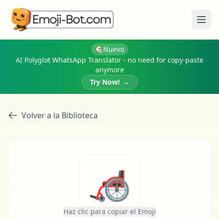
Abri
Nuevo
AI Polyglot WhatsApp Translator - no need for copy-paste
anymore
Try Now!
→
Volver a la Biblioteca
🦽
Haz clic para copiar el Emoji