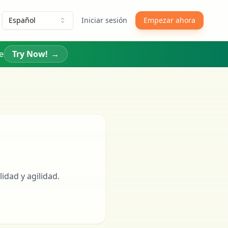
Español
Iniciar sesión
Empezar ahora
e
Try Now!
→
idad y agilidad.