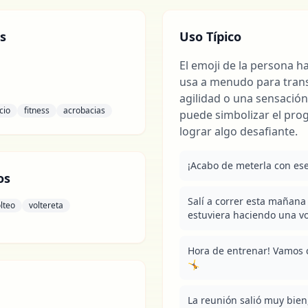
s
Uso Típico
El emoji de la persona h
usa a menudo para transm
agilidad o una sensación
cio
fitness
acrobacias
puede simbolizar el progr
lograr algo desafiante.
¡Acabo de meterla con ese
os
Salí a correr esta mañana 
lteo
voltereta
estuviera haciendo una vol
Hora de entrenar! Vamos co
🤸
La reunión salió muy bien