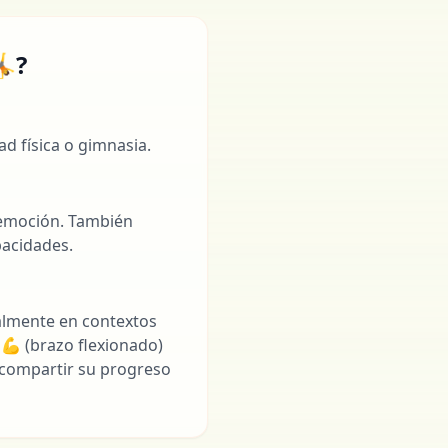
🤸?
d física o gimnasia.
 emoción. También
pacidades.
ialmente en contextos
 💪 (brazo flexionado)
l compartir su progreso