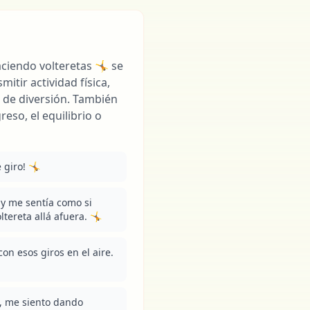
aciendo volteretas 🤸 se
itir actividad física,
 de diversión. También
eso, el equilibrio o
 giro! 🤸
y me sentía como si 
tereta allá afuera. 🤸
n esos giros en el aire. 
, me siento dando 