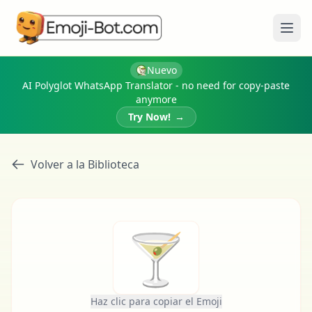
Abri
Nuevo
AI Polyglot WhatsApp Translator - no need for copy-paste
anymore
Try Now!
→
Volver a la Biblioteca
🍸
Haz clic para copiar el Emoji