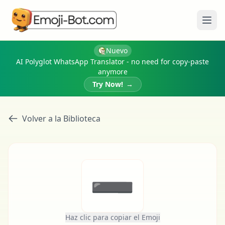
Abri
Nuevo
AI Polyglot WhatsApp Translator - no need for copy-paste
anymore
Try Now!
→
Volver a la Biblioteca
➖
Haz clic para copiar el Emoji