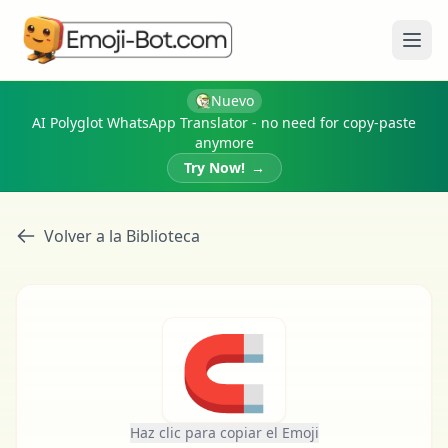
Abri
Nuevo
AI Polyglot WhatsApp Translator - no need for copy-paste
anymore
Try Now!
→
Volver a la Biblioteca
🧲
Haz clic para copiar el Emoji