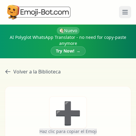
Abri
Nuevo
AI Polyglot WhatsApp Translator - no need for copy-paste
anymore
Try Now!
→
Volver a la Biblioteca
➕
Haz clic para copiar el Emoji