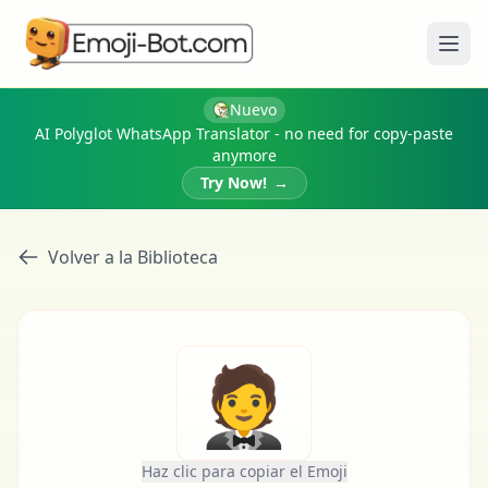
Abri
Nuevo
AI Polyglot WhatsApp Translator - no need for copy-paste
anymore
Try Now!
→
Volver a la Biblioteca
🤵
Haz clic para copiar el Emoji