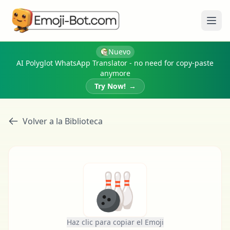
Abri
Nuevo
AI Polyglot WhatsApp Translator - no need for copy-paste
anymore
Try Now!
→
Volver a la Biblioteca
🎳
Haz clic para copiar el Emoji