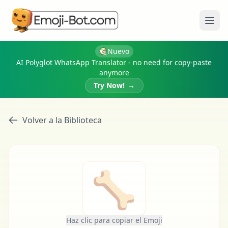
Abri
Nuevo
AI Polyglot WhatsApp Translator - no need for copy-paste
anymore
Try Now!
→
Volver a la Biblioteca
🦴
Haz clic para copiar el Emoji