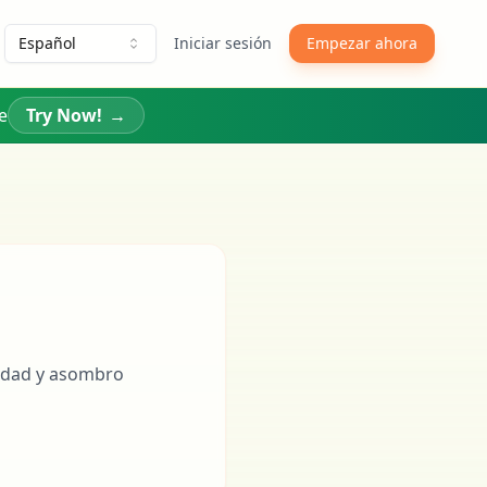
Español
Iniciar sesión
Empezar ahora
e
Try Now!
→
tedad y asombro