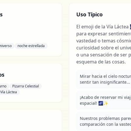
s
Uso Típico
El emoji de la Vía Láctea
para expresar sentimie
vastedad o temas cósmic
niverso
noche estrellada
curiosidad sobre el univ
o una sensación de ser 
esquema de las cosas.
os
Mirar hacia el cielo noct
sentir tan insignificante...
urno
Pizarra Celestial
 Vía Láctea
¡Acabo de reservar mi via
espacial! 🌌✨
Nuestros problemas pare
comparación con la vasted