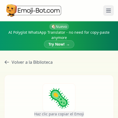
Abri
Nuevo
AI Polyglot WhatsApp Translator - no need for copy-paste
anymore
Try Now!
→
Volver a la Biblioteca
🦠
Haz clic para copiar el Emoji