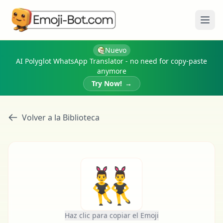
Abri
Nuevo
AI Polyglot WhatsApp Translator - no need for copy-paste
anymore
Try Now!
→
Volver a la Biblioteca
👯‍♂️
Haz clic para copiar el Emoji