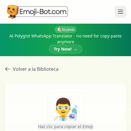
Abri
Nuevo
AI Polyglot WhatsApp Translator - no need for copy-paste
anymore
Try Now!
→
Volver a la Biblioteca
👨‍🔬
Haz clic para copiar el Emoji