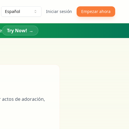
Español
Iniciar sesión
Empezar ahora
e
Try Now!
→
r actos de adoración,