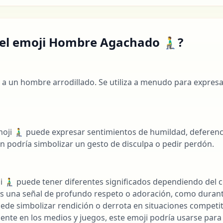
 el emoji Hombre Agachado 🧎‍♂️?
nta a un hombre arrodillado. Se utiliza a menudo para expres
l
ji 🧎‍♂️ puede expresar sentimientos de humildad, deferenc
n podría simbolizar un gesto de disculpa o pedir perdón.
i 🧎‍♂️ puede tener diferentes significados dependiendo del 
e es una señal de profundo respeto o adoración, como duran
puede simbolizar rendición o derrota en situaciones competit
ente en los medios y juegos, este emoji podría usarse para