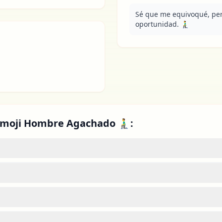
Sé que me equivoqué, per
oportunidad. 🧎‍♂️
moji Hombre Agachado 🧎‍♂️: