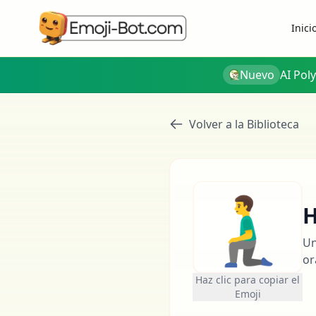
Inici
Nuevo
AI Pol
Volver a la Biblioteca
🧎‍♂️
H
Un
or
Haz clic para copiar el
Emoji