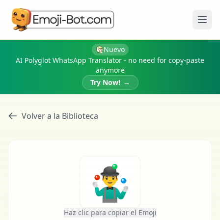
Abri
Nuevo
AI Polyglot WhatsApp Translator - no need for copy-paste
anymore
Try Now!
→
Volver a la Biblioteca
🤹‍♂️
Haz clic para copiar el Emoji