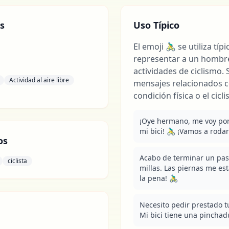
s
Uso Típico
El emoji 🚴‍♂️ se utiliza t
representar a un hombre
actividades de ciclismo
Actividad al aire libre
mensajes relacionados co
condición física o el cicl
¡Oye hermano, me voy por
mi bici! 🚴‍♂️ ¡Vamos a rodar
os
Acabo de terminar un pase
ciclista
millas. Las piernas me est
la pena! 🚴‍♂️
Necesito pedir prestado t
Mi bici tiene una pinchadur