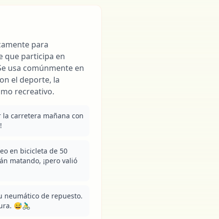
ípicamente para
 que participa en
. Se usa comúnmente en
n el deporte, la
ismo recreativo.
 la carretera mañana con 
!
o en bicicleta de 50 
án matando, ¡pero valió 
u neumático de repuesto. 
a. 😅🚴‍♂️