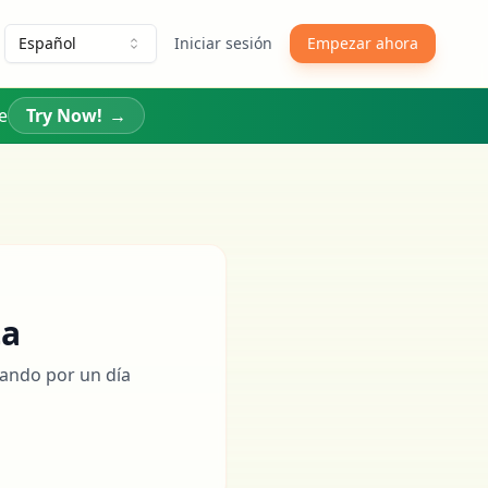
Español
Iniciar sesión
Empezar ahora
e
Try Now!
→
ta
eando por un día