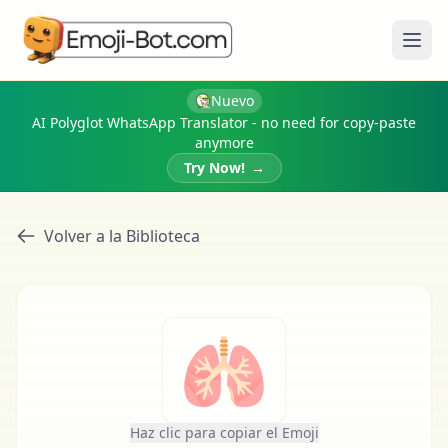
Abri
Nuevo
AI Polyglot WhatsApp Translator - no need for copy-paste
anymore
Try Now!
→
Volver a la Biblioteca
🫁
Haz clic para copiar el Emoji