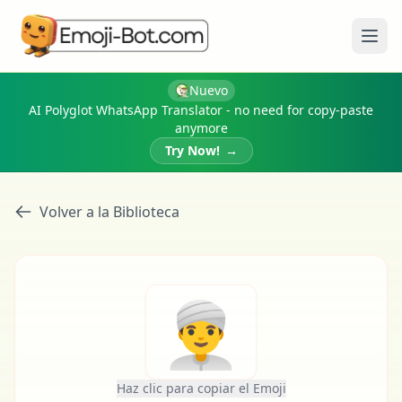
Abri
Nuevo
AI Polyglot WhatsApp Translator - no need for copy-paste
anymore
Try Now!
→
Volver a la Biblioteca
👳‍♂️
Haz clic para copiar el Emoji