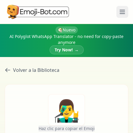
Abri
Nuevo
AI Polyglot WhatsApp Translator - no need for copy-paste
anymore
Try Now!
→
Volver a la Biblioteca
👨‍🎤
Haz clic para copiar el Emoji