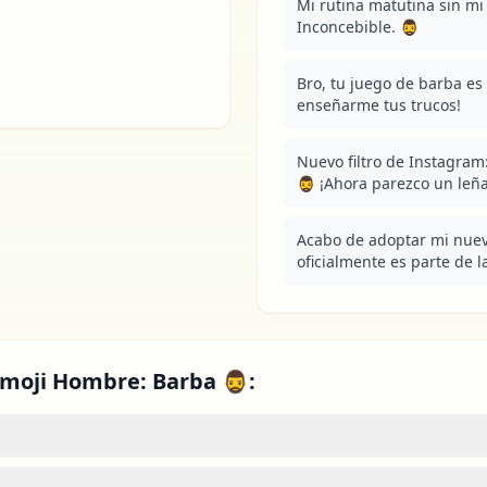
Mi rutina matutina sin mi 
Inconcebible. 🧔‍♂️
Bro, tu juego de barba es fu
enseñarme tus trucos!
Nuevo filtro de Instagram
🧔‍♂️ ¡Ahora parezco un leñ
Acabo de adoptar mi nuev
oficialmente es parte de la f
moji Hombre: Barba 🧔‍♂️: