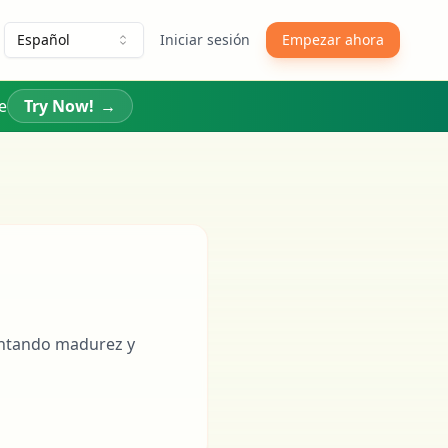
Español
Iniciar sesión
Empezar ahora
e
Try Now!
→
entando madurez y