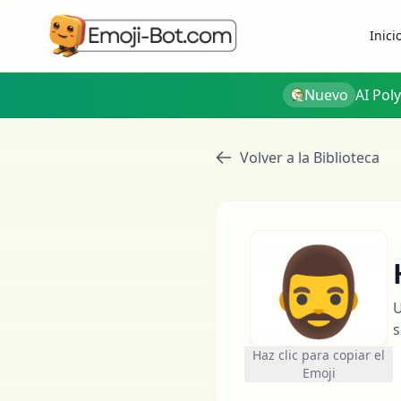
Inici
Nuevo
AI Pol
Volver a la Biblioteca
🧔‍♂️
U
s
Haz clic para copiar el
Emoji