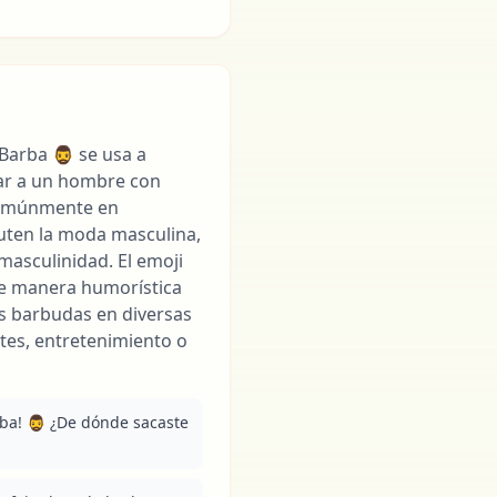
rba 🧔‍♂️ se usa a
ar a un hombre con
 comúnmente en
uten la moda masculina,
 masculinidad. El emoji
e manera humorística
as barbudas en diversas
tes, entretenimiento o
a! 🧔‍♂️ ¿De dónde sacaste 