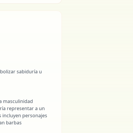
bolizar sabiduría u
a masculinidad
dría representar a un
es incluyen personajes
van barbas