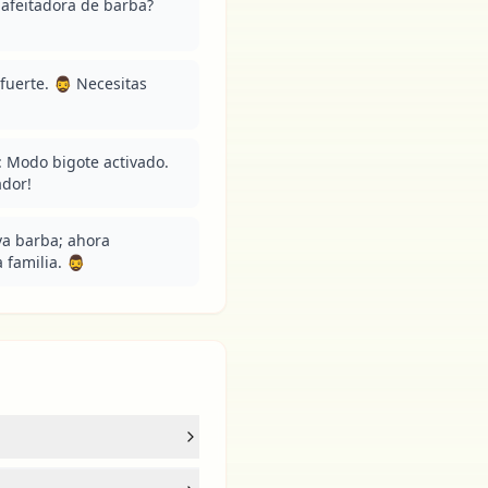
afeitadora de barba? 
erte. 🧔‍♂️ Necesitas 
: Modo bigote activado. 
ador!
a barba; ahora 
amilia. 🧔‍♂️