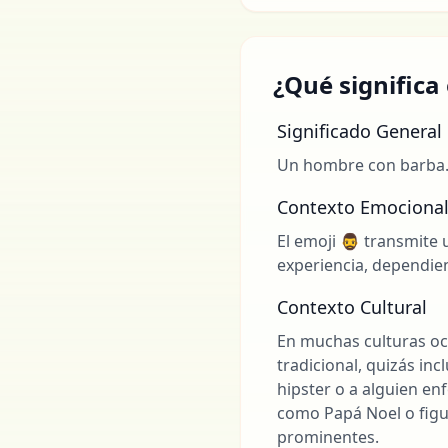
¿Qué significa 
Significado General
Un hombre con barba. 
Contexto Emociona
El emoji 🧔‍♂️ transmi
experiencia, dependien
Contexto Cultural
En muchas culturas oc
tradicional, quizás in
hipster o a alguien en
como Papá Noel o figur
prominentes.