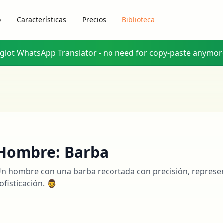
o
Características
Precios
Biblioteca
yglot WhatsApp Translator - no need for copy-paste anymor
Hombre: Barba
n hombre con una barba recortada con precisión, repres
ofisticación. 🧔‍♂️