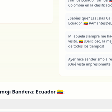
¡Vamos Ecuador, vamos! 🇪
Colombia en la clasificaci
¿Sabías que? Las Islas Ga
Ecuador. 🇪🇨 #AmantesDe
Mi abuela siempre me ha
visito. 🇪🇨 ¡Delicioso, la 
de todos los tiempos!
Ayer hice senderismo alred
¡Qué vista impresionante!
moji Bandera: Ecuador 🇪🇨: