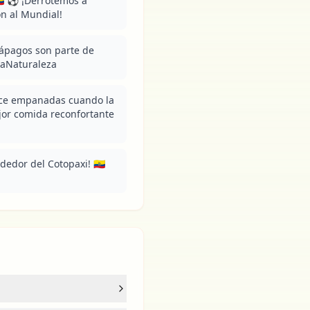
🇨 ⚽ ¡Derrotemos a 
ón al Mundial!
lápagos son parte de 
LaNaturaleza
ce empanadas cuando la 
mejor comida reconfortante 
edor del Cotopaxi! 🇪🇨 