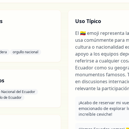
s
Uso Típico
El 🇪🇨 emoji representa 
usa comúnmente para mo
cultura o nacionalidad e
dera
orgullo nacional
apoyo a los equipos dep
referirse a cualquier co
Ecuador como su geogra
monumentos famosos. T
os
en discusiones internac
relevante la participació
 Nacional del Ecuador
lo de Ecuador
¡Acabo de reservar mi vuelo
emocionado de explorar lo
increíble ceviche!