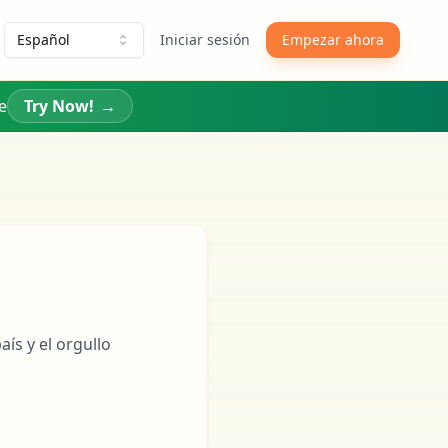
Español
Iniciar sesión
Empezar ahora
e
Try Now!
→
ís y el orgullo