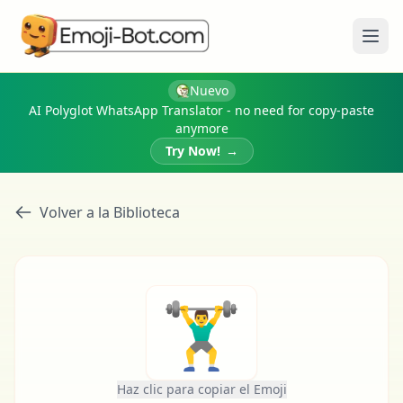
Abri
Nuevo
AI Polyglot WhatsApp Translator - no need for copy-paste
anymore
Try Now!
→
Volver a la Biblioteca
🏋️‍♂️
Haz clic para copiar el Emoji