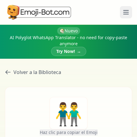
Abri
Nuevo
AI Polyglot WhatsApp Translator - no need for copy-paste
anymore
Try Now!
→
Volver a la Biblioteca
👬
Haz clic para copiar el Emoji