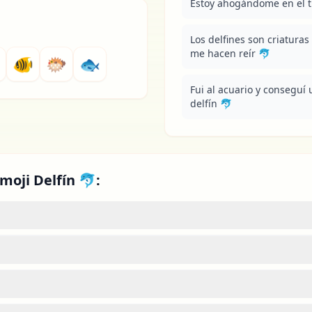
Estoy ahogándome en el tr
Los delfines son criaturas
me hacen reír 🐬
🐠
🐡
🐟
Fui al acuario y conseguí 
delfín 🐬
moji Delfín 🐬: