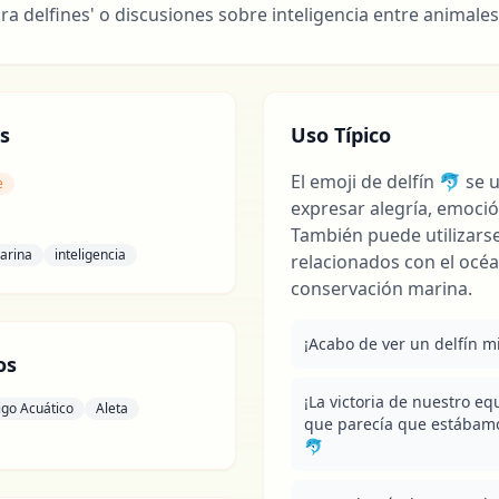
a delfines' o discusiones sobre inteligencia entre animales
s
Uso Típico
El emoji de delfín 🐬 se
e
expresar alegría, emoci
También puede utilizars
arina
inteligencia
relacionados con el océa
conservación marina.
¡Acabo de ver un delfín m
os
¡La victoria de nuestro eq
go Acuático
Aleta
que parecía que estábamo
🐬