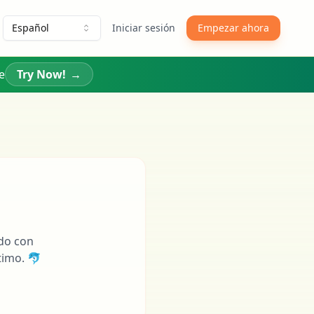
Español
Iniciar sesión
Empezar ahora
e
Try Now!
→
do con
timo. 🐬