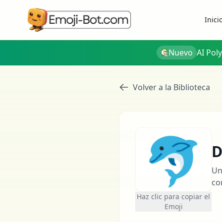
Inici
Nuevo
AI Pol
Volver a la Biblioteca
🐬
D
Un
co
Haz clic para copiar el
Emoji