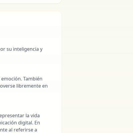
r su inteligencia y
 o emoción. También
moverse libremente en
epresentar la vida
cación digital. En
te al referirse a