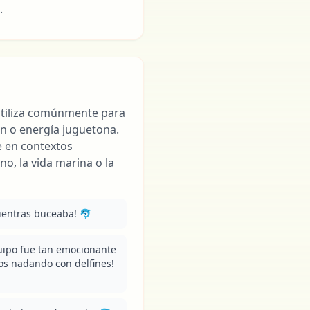
.
 utiliza comúnmente para
ón o energía juguetona.
e en contextos
no, la vida marina o la
ientras buceaba! 🐬
uipo fue tan emocionante 
s nadando con delfines! 