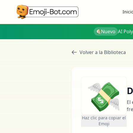
Inici
Nuevo
AI Pol
Volver a la Biblioteca
💸
D
El
fr
Haz clic para copiar el
Emoji