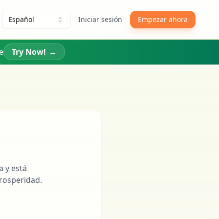
Español
Iniciar sesión
Empezar ahora
e
Try Now!
→
a y está
prosperidad.