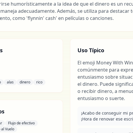
rirse humorísticamente a la idea de que el dinero es un re
e maneja adecuadamente. Además, se utiliza para destacar 
ento, como 'flynnin' cash' en películas o canciones.
s
Uso Típico
El emoji Money With Wing
comúnmente para expre
entusiasmo sobre situac
o
alas
dinero
rico
el dinero. Puede signific
o recibir dinero, a men
entusiasmo o suerte.
os
¡Acabo de conseguir mi pr
¡Hora de renovar ese escri
ar
Flujo de efectivo
 al Vuelo