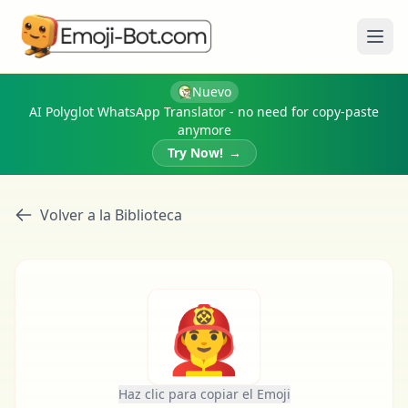
Abri
Nuevo
AI Polyglot WhatsApp Translator - no need for copy-paste
anymore
Try Now!
→
Volver a la Biblioteca
👨‍🚒
Haz clic para copiar el Emoji