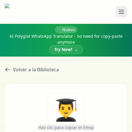
Abri
Nuevo
AI Polyglot WhatsApp Translator - no need for copy-paste
anymore
Try Now!
→
Volver a la Biblioteca
👨‍🎓
Haz clic para copiar el Emoji