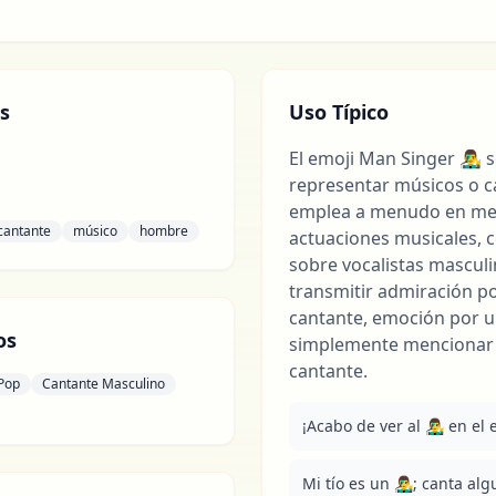
s
Uso Típico
El emoji Man Singer 👨‍🎤
representar músicos o c
emplea a menudo en men
cantante
músico
hombre
actuaciones musicales, c
sobre vocalistas masculi
transmitir admiración po
cantante, emoción por u
os
simplemente mencionar 
cantante.
 Pop
Cantante Masculino
¡Acabo de ver al 👨‍🎤 en el
Mi tío es un 👨‍🎤; canta a