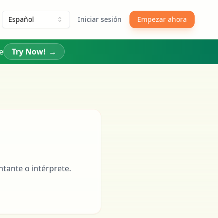
Español
Iniciar sesión
Empezar ahora
e
Try Now!
→
tante o intérprete.