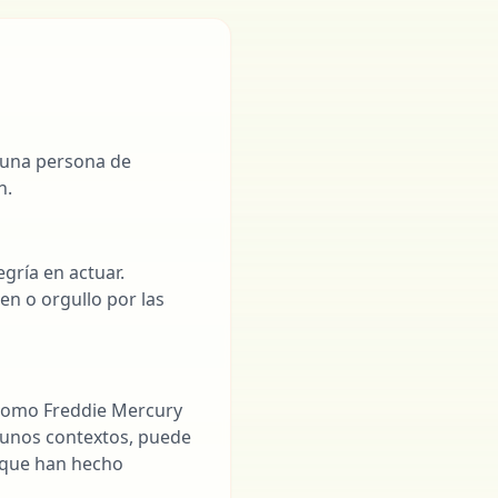
o una persona de
n.
egría en actuar.
en o orgullo por las
p como Freddie Mercury
gunos contextos, puede
 que han hecho