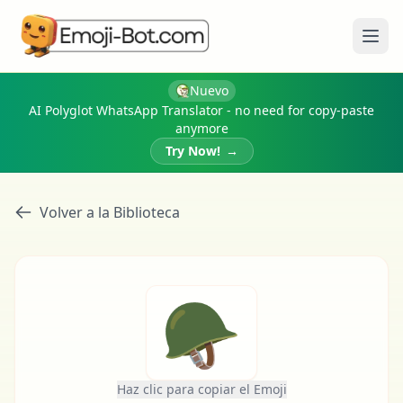
Abri
Nuevo
AI Polyglot WhatsApp Translator - no need for copy-paste
anymore
Try Now!
→
Volver a la Biblioteca
🪖
Haz clic para copiar el Emoji