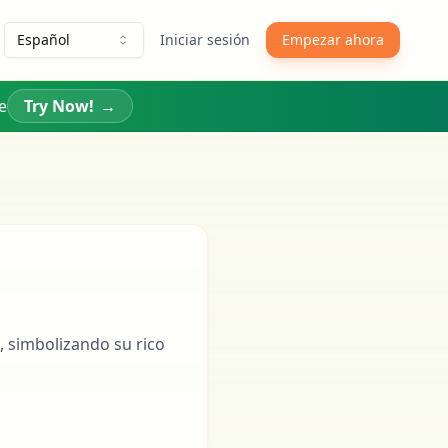
Español
Iniciar sesión
Empezar ahora
e
Try Now!
→
a, simbolizando su rico