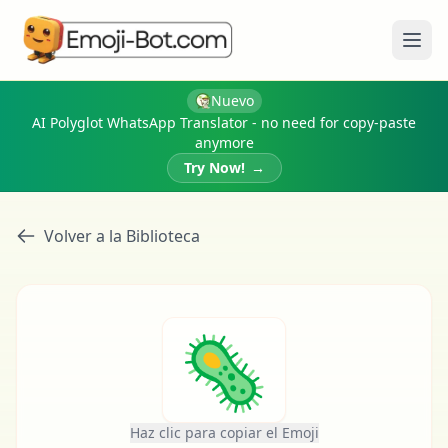
Abri
Nuevo
AI Polyglot WhatsApp Translator - no need for copy-paste
anymore
Try Now!
→
Volver a la Biblioteca
🦠
Haz clic para copiar el Emoji