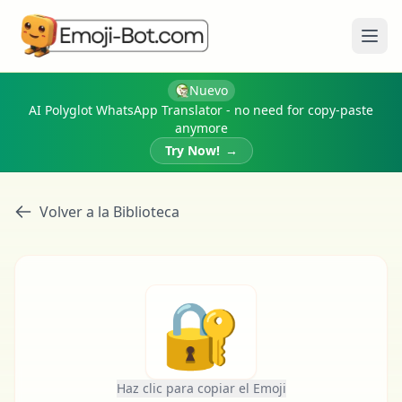
Abri
Nuevo
AI Polyglot WhatsApp Translator - no need for copy-paste
anymore
Try Now!
→
Volver a la Biblioteca
🔐
Haz clic para copiar el Emoji