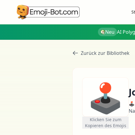
S
Neu
AI Poly
Zurück zur Bibliothek
🕹
J
🕹
Na
Klicken Sie zum
Kopieren des Emojis