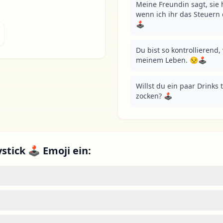
Meine Freundin sagt, sie h
wenn ich ihr das Steuern d
🕹
Du bist so kontrollierend, w
meinem Leben. 😒🕹️
Willst du ein paar Drinks 
zocken? 🕹
stick 🕹 Emoji ein: