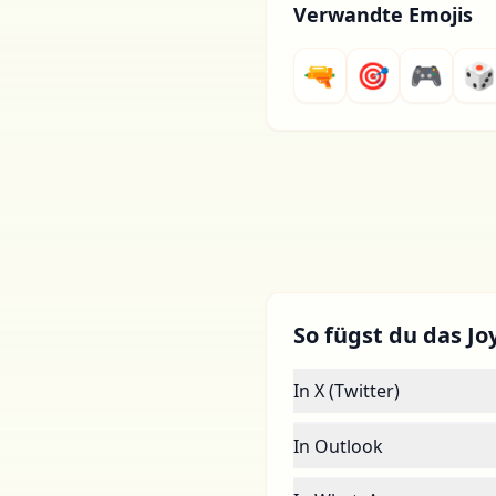
Verwandte Emojis
🔫
🎯
🎮
🎲
So fügst du das Joy
In X (Twitter)
In Outlook