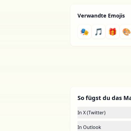
Verwandte Emojis
🎭
🎵
🎁
🎨
So fügst du das M
In X (Twitter)
In Outlook