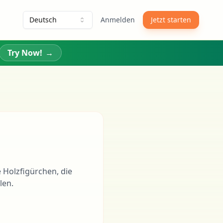
Deutsch
Anmelden
Jetzt starten
Try Now!
→
e Holzfigürchen, die
len.