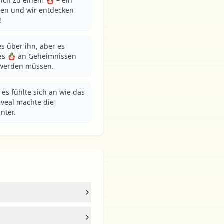
sich zu einem 🪆 – ein 
en und wir entdecken 
!
es über ihn, aber es 
es 🪆 an Geheimnissen 
t werden müssen.
es fühlte sich an wie das 
eveal machte die 
nter.