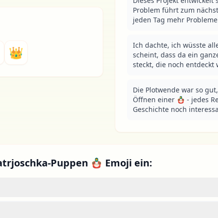
Dieses Projekt entwickelt 
Problem führt zum nächst
jeden Tag mehr Probleme
Ich dachte, ich wüsste all
👑
scheint, dass da ein ganz
steckt, die noch entdeck
Die Plotwende war so gut, 
Öffnen einer 🪆 - jedes R
Geschichte noch interessa
atrjoschka-Puppen 🪆 Emoji ein: