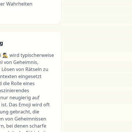
ner Wahrheiten
g
️‍♂️ wird typischerweise
l von Geheimnis,
Lösen von Rätseln zu
ontexten eingesetzt
 die Rolle eines
Faszinierendes
 nur neugierig auf
st. Das Emoji wird oft
dung gebracht, die
en von Geheimnissen
rn, bei denen scharfe