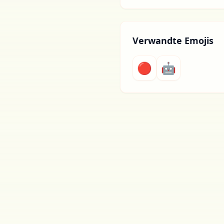
Verwandte Emojis
🔴
🤖