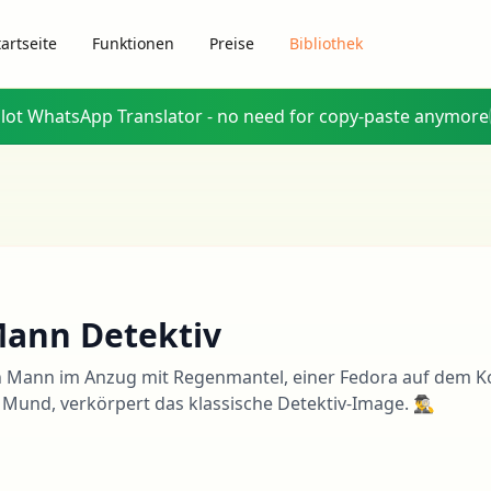
tartseite
Funktionen
Preise
Bibliothek
glot WhatsApp Translator - no need for copy-paste anymore
ann Detektiv
n Mann im Anzug mit Regenmantel, einer Fedora auf dem Ko
 Mund, verkörpert das klassische Detektiv-Image. 🕵️‍♂️