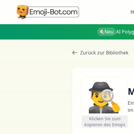
S
Neu
AI Poly
Zurück zur Bibliothek
🕵️‍♂️
M
Ei
im
Klicken Sie zum
Kopieren des Emojis