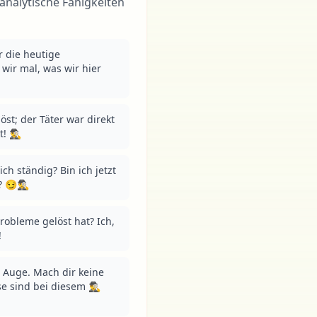
nalytische Fähigkeiten
ür die heutige 
ir mal, was wir hier 
st; der Täter war direkt 
️‍♂️
 ständig? Bin ich jetzt 
🕵️‍♂️
robleme gelöst hat? Ich, 
!
Auge. Mach dir keine 
ind bei diesem 🕵️‍♂️ 