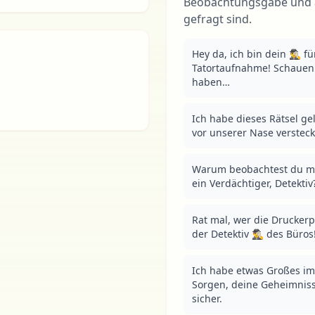
Beobachtungsgabe und a
gefragt sind.
Hey da, ich bin dein 🕵️‍♂️ f
Tatortaufnahme! Schauen w
haben…
Ich habe dieses Rätsel gelö
vor unserer Nase versteckt! 
Warum beobachtest du mich
ein Verdächtiger, Detektiv? 
Rat mal, wer die Druckerp
der Detektiv 🕵️‍♂️ des Büros
Ich habe etwas Großes im 
Sorgen, deine Geheimnisse s
sicher.