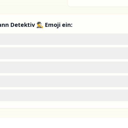
n Detektiv 🕵️‍♂️ Emoji ein: