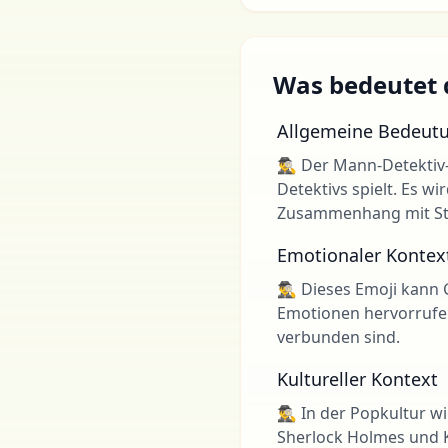
Was bedeutet d
Allgemeine Bedeut
🕵️‍♂️ Der Mann-Detekti
Detektivs spielt. Es w
Zusammenhang mit Str
Emotionaler Kontex
🕵️‍♂️ Dieses Emoji ka
Emotionen hervorrufe
verbunden sind.
Kultureller Kontext
🕵️‍♂️ In der Popkultu
Sherlock Holmes und 