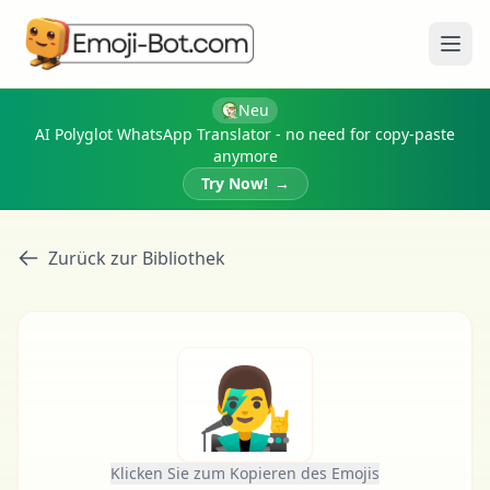
Menü
Neu
AI Polyglot WhatsApp Translator - no need for copy-paste
anymore
Try Now!
→
Zurück zur Bibliothek
👨‍🎤
Klicken Sie zum Kopieren des Emojis