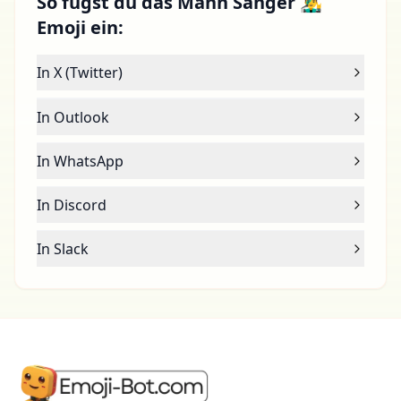
So fügst du das Mann Sänger 👨‍🎤
Emoji ein:
In X (Twitter)
In Outlook
In WhatsApp
In Discord
In Slack