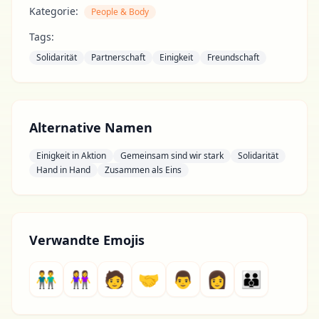
Kategorie:
People & Body
Tags:
Solidarität
Partnerschaft
Einigkeit
Freundschaft
Alternative Namen
Einigkeit in Aktion
Gemeinsam sind wir stark
Solidarität
Hand in Hand
Zusammen als Eins
Verwandte Emojis
👬
👭
🧑
🤝
👨
👩
👪