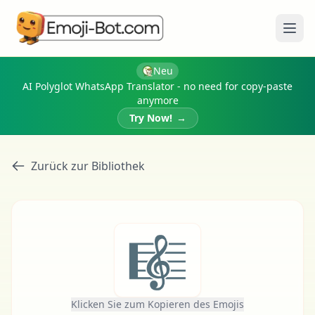
Menü
Neu
AI Polyglot WhatsApp Translator - no need for copy-paste
anymore
Try Now!
→
Zurück zur Bibliothek
🎼
Klicken Sie zum Kopieren des Emojis