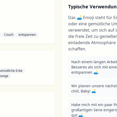
Typische Verwendun
Das 🛋 Emoji steht für 
oder eine gemütliche Um
verwendet, um sich auf
Couch
entspannen
die freie Zeit zu genieß
einladende Atmosphäre 
schaffen.
Nach einem langen Arbeits
Besseres als sich mit ein
emütliche Ecke
entspannen 🛋.
ounge
Wir planen unsere nächste
chill, Baby! 🛋
Habe mich mit ein paar Po
großartigen Serie eingerich
gut 🛋.