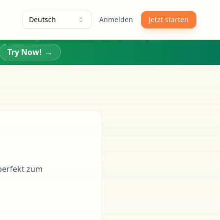
Deutsch
Anmelden
Jetzt starten
Try Now!
→
perfekt zum