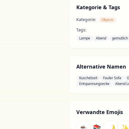
Kategorie & Tags
Kategorie:
Objects
Tags:
Lampe
Abend
gemütlich
Alternative Namen
Kuschelzeit
Fauler Sofa
G
Entspannungsecke
Abend L
Verwandte Emojis
☕
📚
🌙
✨