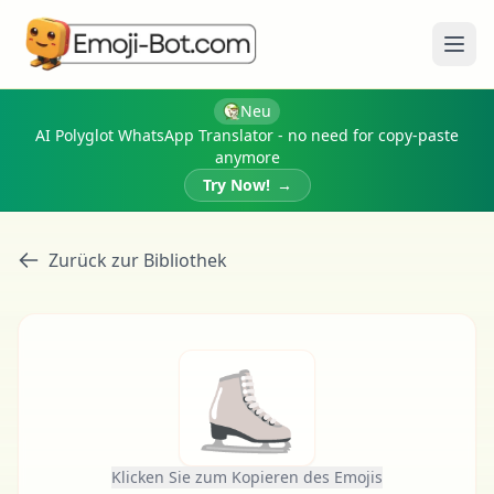
Menü
Neu
AI Polyglot WhatsApp Translator - no need for copy-paste
anymore
Try Now!
→
Zurück zur Bibliothek
⛸
Klicken Sie zum Kopieren des Emojis