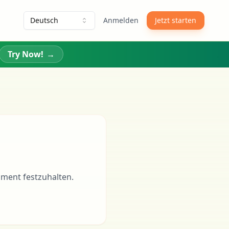
Deutsch
Anmelden
Jetzt starten
Try Now!
→
oment festzuhalten.