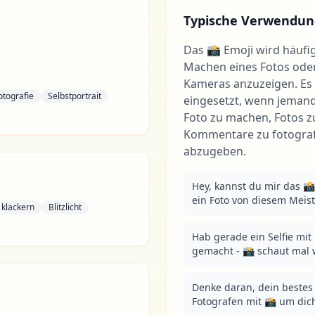
Typische Verwendun
Das 📸 Emoji wird häufi
Machen eines Fotos ode
Kameras anzuzeigen. Es 
otografie
Selbstportrait
eingesetzt, wenn jemand 
Foto zu machen, Fotos zu
Kommentare zu fotogra
abzugeben.
Hey, kannst du mir das 📸
ein Foto von diesem Meis
klackern
Blitzlicht
Hab gerade ein Selfie mi
gemacht - 📸 schaut mal w
Denke daran, dein bestes 
Fotografen mit 📸 um dic