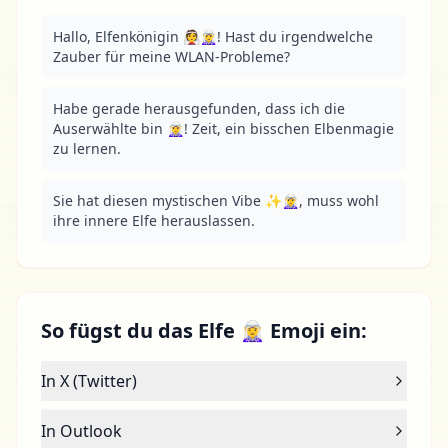
Hallo, Elfenkönigin 👰🧝‍♀️! Hast du irgendwelche 
Zauber für meine WLAN-Probleme?
Habe gerade herausgefunden, dass ich die 
Auserwählte bin 🧝‍♀️! Zeit, ein bisschen Elbenmagie 
zu lernen.
Sie hat diesen mystischen Vibe ✨🧝‍♀️, muss wohl 
ihre innere Elfe herauslassen.
So fügst du das Elfe 🧝‍♀️ Emoji ein:
In X (Twitter)
In Outlook