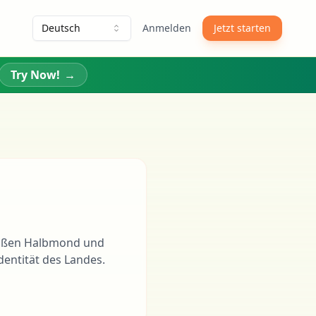
Deutsch
Anmelden
Jetzt starten
Try Now!
→
 weißen Halbmond und
dentität des Landes.