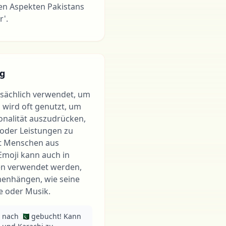
len Aspekten Pakistans
r'.
g
tsächlich verwendet, um
s wird oft genutzt, um
ionalität auszudrücken,
 oder Leistungen zu
mit Menschen aus
Emoji kann auch in
n verwendet werden,
menhängen, wie seine
he oder Musik.
ach 🇵🇰 gebucht! Kann 