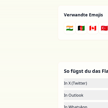
Verwandte Emojis
🇮🇳
🇦🇫
🇨🇦
🇹🇷
So fügst du das Fla
In X (Twitter)
In Outlook
In WhatsApp