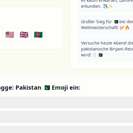
es kaum erwarten, Lahore
erkunden. ✈️✨
Großer Sieg für 🇵🇰 bei de
Weltmeisterschaft! 🏏🔥
🇺🇸
🇬🇧
🇧🇩
Versuche heute Abend die
pakistanische Biryani-Reze
wird! 🍴🇵🇰
gge: Pakistan 🇵🇰 Emoji ein: