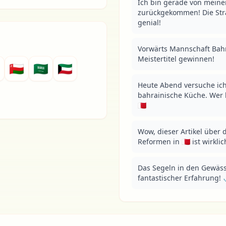
Ich bin gerade von meiner 
zurückgekommen! Die Str
genial!
Vorwärts Mannschaft Bahrai
Meistertitel gewinnen!
🇴🇲
🇸🇦
🇰🇼
Heute Abend versuche ich
bahrainische Küche. Wer 
🇧🇭
Wow, dieser Artikel über d
Reformen in 🇧🇭 ist wirkli
Das Segeln in den Gewässer
fantastischer Erfahrung! 