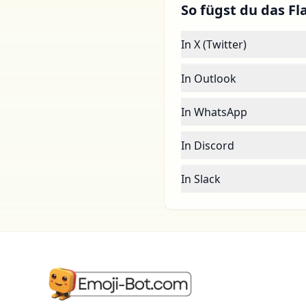
So fügst du das Fla
In X (Twitter)
In Outlook
In WhatsApp
In Discord
In Slack