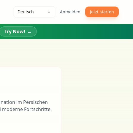
Deutsch
Anmelden
Jetzt starten
Try Now!
→
selnation im Persischen
d moderne Fortschritte.