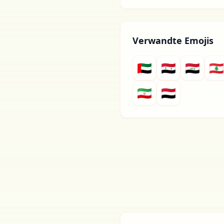
Verwandte Emojis
🇦🇪
🇸🇾
🇮🇶
🇱🇧
🇮🇷
🇾🇪