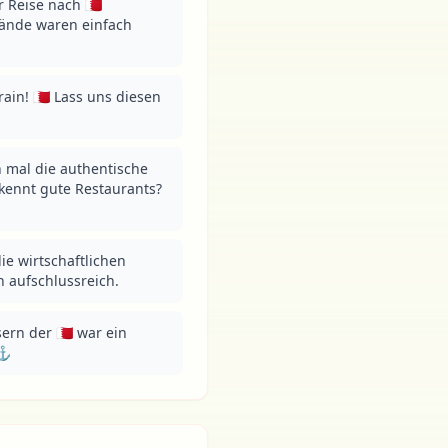
Reise nach 🇧🇭 
ände waren einfach 
n! 🇧🇭 Lass uns diesen 
 mal die authentische 
kennt gute Restaurants? 
ie wirtschaftlichen 
ch aufschlussreich.
n der 🇧🇭 war ein 
⚓️