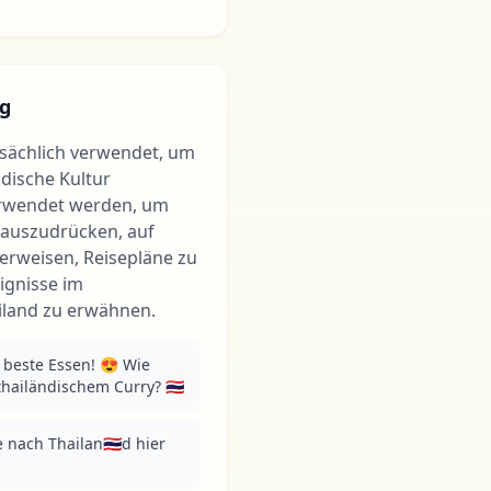
g
tsächlich verwendet, um
ndische Kultur
erwendet werden, um
t auszudrücken, auf
verweisen, Reisepläne zu
eignisse im
land zu erwähnen.
beste Essen! 😍 Wie 
hailändischem Curry? 🇹🇭
 nach Thailan🇹🇭d hier 