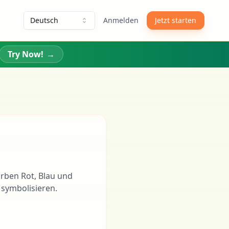
Deutsch
Anmelden
Jetzt starten
Try Now!
→
Farben Rot, Blau und
 symbolisieren.