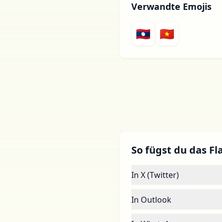
Verwandte Emojis
🇱🇦
🇻🇳
So fügst du das Fla
In X (Twitter)
In Outlook